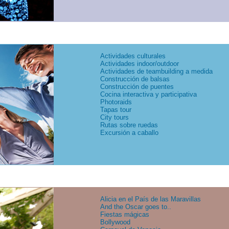
Actividades culturales
Actividades indoor/outdoor
Actividades de teambuilding a medida
Construcción de balsas
Construcción de puentes
Cocina interactiva y participativa
Photoraids
Tapas tour
City tours
Rutas sobre ruedas
Excursión a caballo
Alicia en el País de las Maravillas
And the Oscar goes to..
Fiestas mágicas
Bollywood