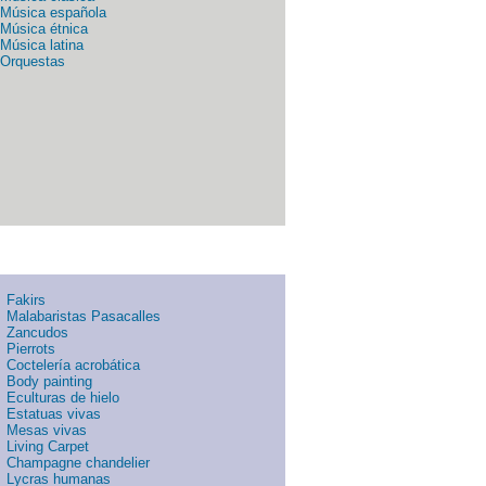
Música española
Música étnica
Música latina
Orquestas
Fakirs
Malabaristas Pasacalles
Zancudos
Pierrots
Coctelería acrobática
Body painting
Eculturas de hielo
Estatuas vivas
Mesas vivas
Living Carpet
Champagne chandelier
Lycras humanas