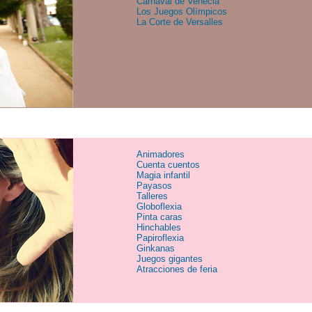
Carnaval de Venecia
Los Juegos Olímpicos
La Corte de Versalles
Animadores
Cuenta cuentos
Magia infantil
Payasos
Talleres
Globoflexia
Pinta caras
Hinchables
Papiroflexia
Ginkanas
Juegos gigantes
Atracciones de feria