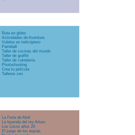
Ruta en globo
Actividades de Aventura
Vulelos en helicóptero
Paintball
Taller de cocinas del mundo
Taller de graffiti
Taller de coktelería
Photoshooting
Crea tu película
Talleres zen
La Feria de Abril
La leyenda del rey Arturo
Los Locos años 20
El juego de los espías