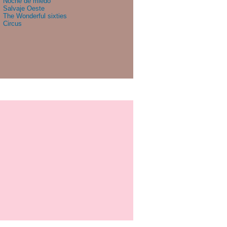
Noche de miedo
Salvaje Oeste
The Wonderful sixties
Circus