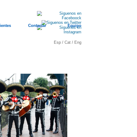
ientes
Contactar
Equipo
Esp
/
Cat
/
Eng