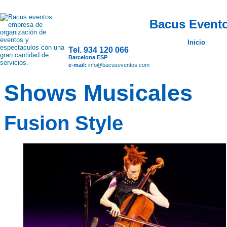
Bacus Evento
Inicio
Tel. 934 120 066
Barcelona ESP
e-mail:
info@bacuseventos.com
Shows Musicales
Fusion Style