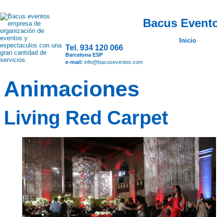
Bacus Evento
Inicio
Tel. 934 120 066
Barcelona ESP
e-mail:
info@bacuseventos.com
Animaciones
Living Red Carpet