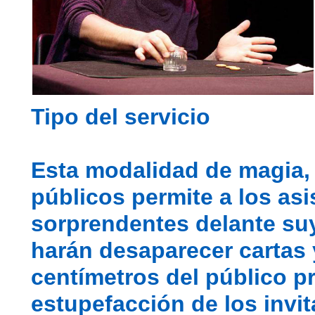
Tipo del servicio
Esta modalidad de magia, 
públicos permite a los asi
sorprendentes delante suy
harán desaparecer cartas 
centímetros del público p
estupefacción de los invi