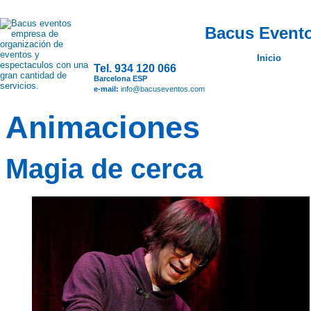
Bacus Evento
Inicio
Tel. 934 120 066
Barcelona ESP
e-mail:
info@bacuseventos.com
Animaciones
Magia de cerca