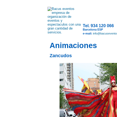
Tel. 934 120 066
Barcelona ESP
e-mail:
info@bacusevent
Animaciones
Zancudos