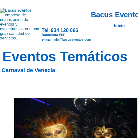
Bacus Evento
Inicio
Tel. 934 120 066
Barcelona ESP
e-mail:
info@bacuseventos.com
Eventos Temáticos
Carnaval de Venecia