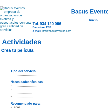
Bacus Evento
Inicio
Tel. 934 120 066
Barcelona ESP
e-mail:
info@bacuseventos.com
Actividades
Crea tu película
Tipo del servicio
..............................
Necesidades técnicas
-..............................
-......................
-.....................
-......................
Recomendado para:
-Cenas