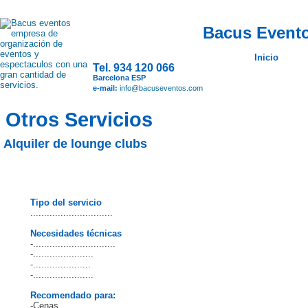
Bacus Evento
Inicio
Tel. 934 120 066
Barcelona ESP
e-mail:
info@bacuseventos.com
Otros Servicios
Alquiler de lounge clubs
Tipo del servicio
..............................
Necesidades técnicas
-..............................
-......................
-.....................
-......................
Recomendado para:
-Cenas