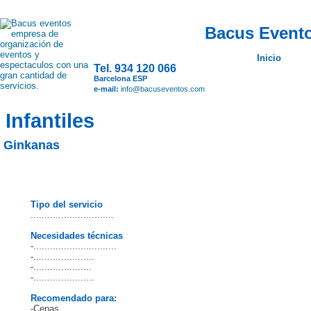
Bacus Evento
Inicio
Tel. 934 120 066
Barcelona ESP
e-mail:
info@bacuseventos.com
Infantiles
Ginkanas
Tipo del servicio
..............................
Necesidades técnicas
-..............................
-......................
-.....................
-......................
Recomendado para:
-Cenas