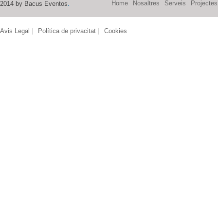
Home
Nosaltres
Serveis
Projectes
2014 by Bacus Eventos
.
Avis Legal
|
Política de privacitat
|
Cookies