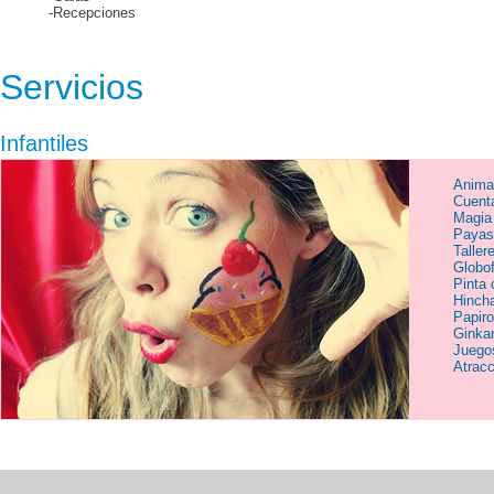
-Recepciones
Servicios
Infantiles
Anima
Cuent
Magia 
Payas
Taller
Globof
Pinta 
Hinch
Papiro
Ginka
Juego
Atracc