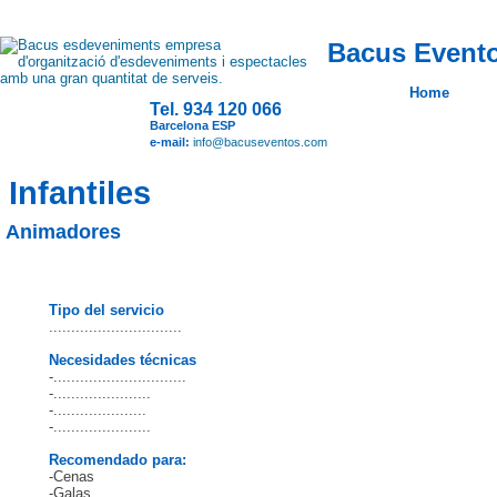
Bacus Evento
Home
Tel. 934 120 066
Barcelona ESP
e-mail:
info@bacuseventos.com
Infantiles
Animadores
Tipo del servicio
..............................
Necesidades técnicas
-..............................
-......................
-.....................
-......................
Recomendado para:
-Cenas
-Galas