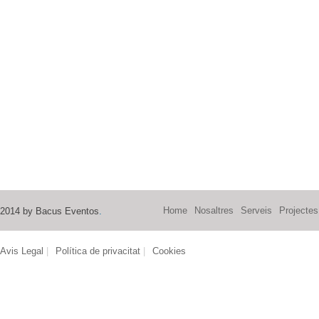
Home
Nosaltres
Serveis
Projectes
2014 by Bacus Eventos
.
Avis Legal
|
Política de privacitat
|
Cookies