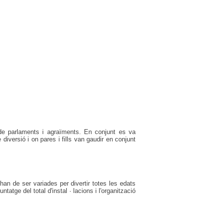
l de parlaments i agraïments. En conjunt es va
versió i on pares i fills van gaudir en conjunt
 han de ser variades per divertir totes les edats
atge del total d'instal · lacions i l'organització