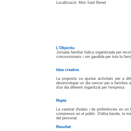
Localització: Mon Sant Benet
L'Objectiu
Jornada familiar lúdica organitzada per rec
concessionaris i ser gaudida per tota la famí
Idea creativa
La proposta va ajuntar activitats per a d
desenvolupar un dia sencer per a famílies a
d'un dia diferent organitzat per l'empresa.
Repte
La varietat d'edats i de preferències en un 
compreses en el públic. D'altra banda, la mat
del personal.
Resultat